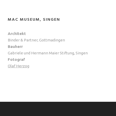
MAC MUSEUM, SINGEN
Architekt
Binder & Partner, Gottmadingen
Bauherr
Gabriele und Hermann Maier Stiftung, Singen
Fotograf
Olaf Herzog